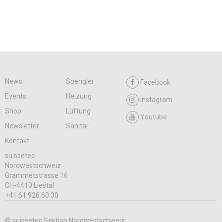
News
Spengler
Facebook
Events
Heizung
Instagram
Shop
Lüftung
Youtube
Newsletter
Sanitär
Kontakt
suissetec
Nordwestschweiz
Grammetstrasse 16
CH-4410 Liestal
+41 61 926 60 30
© suissetec Sektion Nordwestschweiz