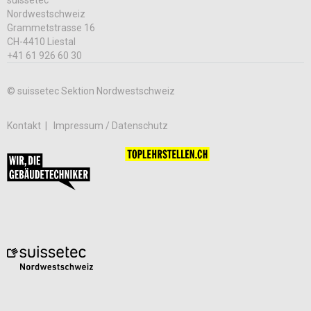
suissetec
Nordwestschweiz
Grammetstrasse 16
CH-4410 Liestal
+41 61 926 60 30
© suissetec Sektion Nordwestschweiz
Kontakt
Impressum / Datenschutz